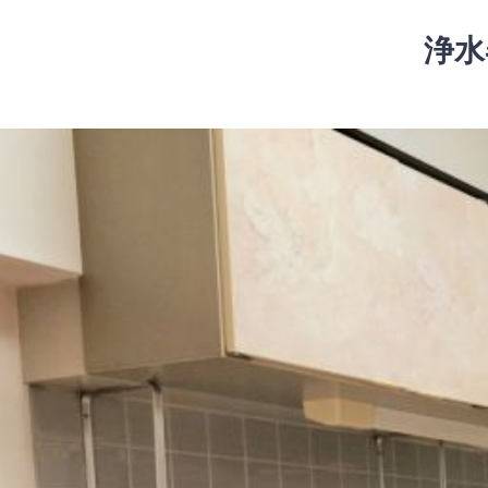
コ
ン
浄水
テ
ン
ツ
コ
へ
ン
ス
テ
キ
ン
ッ
ツ
プ
へ
ス
キ
ッ
プ