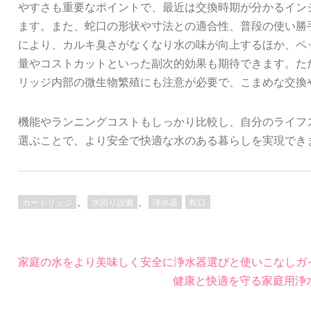
やすさも重要なポイントで、最近は交換時期が分かるイン
ます。また、蛇口の形状や寸法との適合性、普段の使い勝
により、カルキ臭さがなくなり水の味が向上するほか、ペ
量やコストカットといった副次的効果も期待できます。た
リッジ内部の微生物繁殖にも注意が必要で、こまめな交換
機能やランニングコストもしっかり比較し、自分のライフ
選ぶことで、より安全で快適な水のある暮らしを実現でき
、
、
カートリッジ
水回り設備
浄水器
蛇口
投
家庭の水をより美味しく安全に浄水器選びと使いこなしガ
稿
健康と快適を守る家庭用浄
ナ