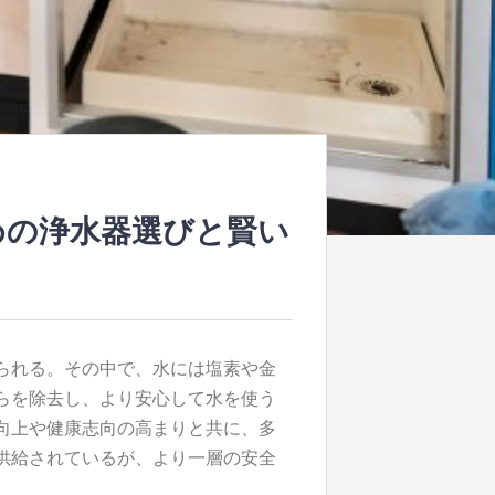
めの浄水器選びと賢い
られる。
その中で、水には塩素や金
らを除去し、より安心して水を使う
向上や健康志向の高まりと共に、多
供給されているが、より一層の安全