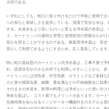
大切である。
いずれにしても、蛇口に取り付けるだけで手軽に使用でき
への安心と美味しさを提供している。清潔で安全な水は、
する。水道水をより良いものへと変える浄水器の存在は、
う。カートリッジの適切な管理と使用状況の把握を心がけ
安心を得ることができるのである。家庭用浄水器は、安全
安心して利用できるようにするため、広く普及しています
特に蛇口直結型のカートリッジ式浄水器は、工事不要で手
れ、賃貸住宅や小さな台所でも利用しやすいことから、多
ートリッジには活性炭、中空糸膜、セラミックなど多様な
カビ臭や残留塩素、細菌、重金属などの不純物除去に効果
そのままの水道水、飲用や料理には浄水といった使い分け
寿命を延ばし、コスト面でもメリットがあります。カート
交換時期を知らせるインジケーター機能付きのモデルも登
また、地域や住宅の配管状況により水質が異なるため、家