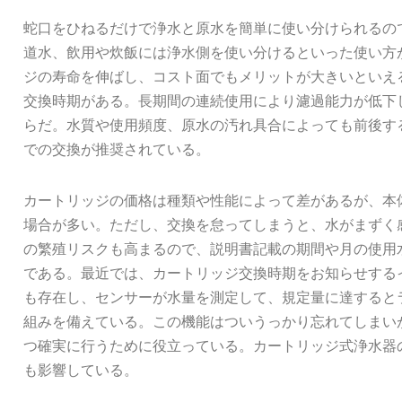
蛇口をひねるだけで浄水と原水を簡単に使い分けられるの
道水、飲用や炊飯には浄水側を使い分けるといった使い方
ジの寿命を伸ばし、コスト面でもメリットが大きいといえ
交換時期がある。長期間の連続使用により濾過能力が低下
らだ。水質や使用頻度、原水の汚れ具合によっても前後す
での交換が推奨されている。
カートリッジの価格は種類や性能によって差があるが、本
場合が多い。ただし、交換を怠ってしまうと、水がまずく
の繁殖リスクも高まるので、説明書記載の期間や月の使用
である。最近では、カートリッジ交換時期をお知らせする
も存在し、センサーが水量を測定して、規定量に達すると
組みを備えている。この機能はついうっかり忘れてしまい
つ確実に行うために役立っている。カートリッジ式浄水器
も影響している。