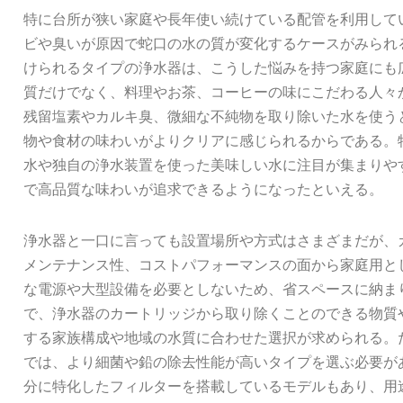
特に台所が狭い家庭や長年使い続けている配管を利用して
ビや臭いが原因で蛇口の水の質が変化するケースがみられ
けられるタイプの浄水器は、こうした悩みを持つ家庭にも
質だけでなく、料理やお茶、コーヒーの味にこだわる人々
残留塩素やカルキ臭、微細な不純物を取り除いた水を使う
物や食材の味わいがよりクリアに感じられるからである。
水や独自の浄水装置を使った美味しい水に注目が集まりや
で高品質な味わいが追求できるようになったといえる。
浄水器と一口に言っても設置場所や方式はさまざまだが、
メンテナンス性、コストパフォーマンスの面から家庭用と
な電源や大型設備を必要としないため、省スペースに納ま
で、浄水器のカートリッジから取り除くことのできる物質
する家族構成や地域の水質に合わせた選択が求められる。
では、より細菌や鉛の除去性能が高いタイプを選ぶ必要が
分に特化したフィルターを搭載しているモデルもあり、用