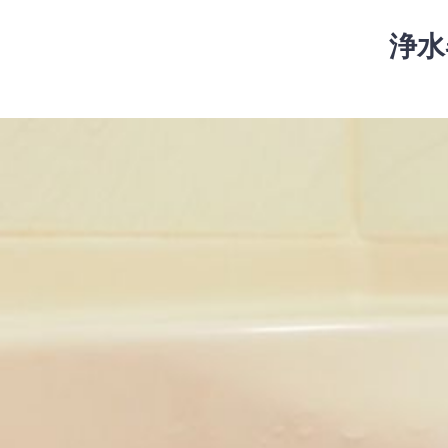
コ
ン
浄水
テ
ン
ツ
コ
へ
ン
ス
テ
キ
ン
ッ
ツ
プ
へ
ス
キ
ッ
プ