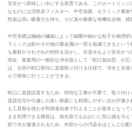
安全かつ美味しい水にする装置である。このカートリッジ
なものには活性炭フィルター、中空糸膜、セラミック素材
性炭は高い吸着力を持ち、カビ臭や微量な有機化合物、残
中空糸膜は極細の繊維によって細菌や細かな粒子を物理的
ラミックは鉛やその他の重金属の一部も低減できるという
な素材がそれぞれの特性を活かし、水道水をより安全かつ
現在、家庭用の一般的な浄水器として「蛇口直結型」が広
は、台所の蛇口部分に直接取り付ける仕様で、浄水と水道
ルで簡単に行うことができる。
蛇口に直接設置するため、特別な工事が不要で、取り付け
賃貸住宅や引越しの多い家庭にも利用しやすい点が評価さ
も工具類を使わず利用者自身で行えることが基本となって
まま利用できる構造は、衛生面でもおおいに安心感を与え
部で水が濾過されるため、外部からの汚染をほとんど心配