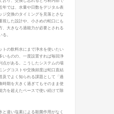
ており、交換し忘れるとろ材内部で
近年では、水量や日数をデジタル表
ッジ交換のタイミングを見落とさな
重視した設計や、小さめの蛇口にも
方、大きなろ過能力が必要とされる
いる。
ットの飲料水にまで浄水を使いたい
多いものの、一度設置すれば毎回浄
利点がある。こうしたシステムの場
ニングコストや交換頻度は蛇口直結
普及でよく知られる課題として「過
換時期を大きく過ぎてもそのまま使
能力を超えたペースで使い続けて除
水と違い塩素による殺菌作用がなく