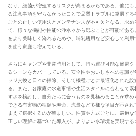
なり、細菌が増殖するリスクが高まるからである。他にも
る注意事項を守らなかったことで品質トラブルに発展する
ごとの正しい使用法とメンテナンスが不可欠となる。求め
て、様々な機能や性能の浄水器から選ぶことが可能である
をより美味しく淹れるためや、哺乳瓶用など安心して利用
を使う家庭も増えている。
さらにキャンプや非常時用として、持ち運び可能な簡易タ
るシーンをカバーしている。安全性やおいしさへの意識が
ッジ交換と日々の掃除、そして機種ごとに最適化された設
る。また、各家庭の水道事情や生活スタイルに合わせて素
すさを検討し、自分たちに合うものを見極めることが求め
できる有害物の種類や寿命、流量など多様な項目が示され
まえて選択するのが望ましい。性質や方式ごとに、最適な
正しい理解に基づいた導入が、よりよい水環境を実現する