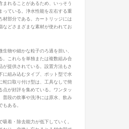
含まれることがあるため、いっそう
まっている。浄水性能を左右する重
ろ材部分である。カートリッジには
脂などさまざまな素材が使われてお
微生物や細かな粒子のろ過を担い、
る。これらを単独または複数組み合
品が提供されている。設置方法もさ
下に組み込むタイプ、ポット型で水
に蛇口取り付け型は、工具なしで簡
る点が好評を集めている。ワンタッ
、普段の炊事や洗浄には原水、飲み
でもある。
で吸着・除去能力が低下していく。