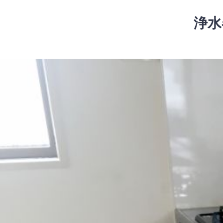
コ
ン
浄水
テ
ン
ツ
コ
へ
ン
ス
テ
キ
ン
ッ
ツ
プ
へ
ス
キ
ッ
プ