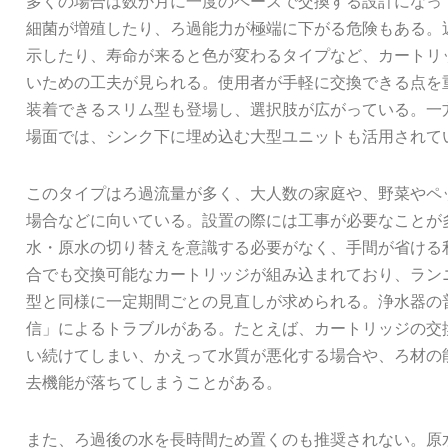
多くの場合は数か月に一度のペースで交換する設計になっ
細菌が増殖したり、ろ過能力が極端に下がる危険もある。
示したり、寿命が来ると色が変わるタイプなど、カートリ
いための工夫が見られる。使用者が手軽に交換できる点を
装着できるスリム型も登場し、選択肢が広がっている。一
場面では、シンク下に埋め込む大型ユニットも活用されて
このタイプはろ過流量が多く、大人数の家庭や、野菜やペ
場合などに向いている。設置の際には工事が必要なことが
水・原水の切り替えを意識する必要がなく、手間が省ける
合でも交換可能なカートリッジが組み込まれており、ラン
型と同様に一定期間ごとの見直しが求められる。浄水器の
信」によるトラブルがある。たとえば、カートリッジの交
い続けてしまい、かえって水質が悪化する場合や、ろ材の
去機能が落ちてしまうことがある。
また、ろ過後の水を長時間ため置くのも推奨されない。原