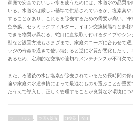
家庭で安全でおいしい水を使うためには、水道水の品質を
いる。水道水は厳しい基準で供給されているが、塩素臭や
することがあり、これらを除去するための需要が高い。浄
空糸膜、セラミックフィルター、イオン交換樹脂など多様
できる物質が異なる。蛇口に直接取り付けるタイプやシン
型など設置方法もさまざまで、家庭のニーズに合わせて選
ッジの寿命を過ぎて使い続けると逆に水質が悪化したり、
あるため、定期的な交換や適切なメンテナンスが不可欠で
また、ろ過後の水は塩素が除去されているため長時間の保
途や家庭の水道事情によって最適なものを選ぶことが重要
たうえで導入し、正しく管理することが良質な水環境につ
、
、
カートリッジ
水回り設備
浄水器
蛇口