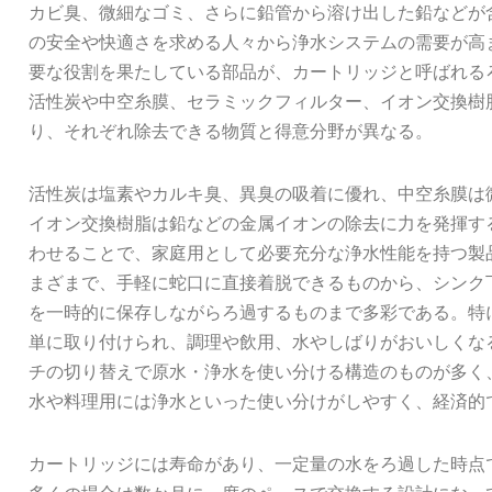
カビ臭、微細なゴミ、さらに鉛管から溶け出した鉛などが
の安全や快適さを求める人々から浄水システムの需要が高
要な役割を果たしている部品が、カートリッジと呼ばれる
活性炭や中空糸膜、セラミックフィルター、イオン交換樹
り、それぞれ除去できる物質と得意分野が異なる。
活性炭は塩素やカルキ臭、異臭の吸着に優れ、中空糸膜は
イオン交換樹脂は鉛などの金属イオンの除去に力を発揮す
わせることで、家庭用として必要充分な浄水性能を持つ製
まざまで、手軽に蛇口に直接着脱できるものから、シンク
を一時的に保存しながらろ過するものまで多彩である。特
単に取り付けられ、調理や飲用、水やしばりがおいしくな
チの切り替えで原水・浄水を使い分ける構造のものが多く
水や料理用には浄水といった使い分けがしやすく、経済的
カートリッジには寿命があり、一定量の水をろ過した時点